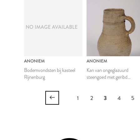
NO IMAGE AVAILABLE
ANONIEM
ANONIEM
Bodemvondsten bij kasteel
Kan van ongeglazuurd
Rijnenburg
steengoed met geribd
oppervlak
1
2
3
4
5