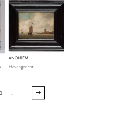
ANONIEM
n
Havengezicht
0
...