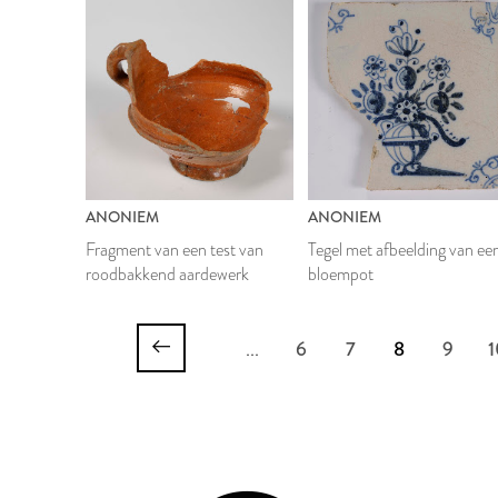
ANONIEM
ANONIEM
Fragment van een test van
Tegel met afbeelding van ee
roodbakkend aardewerk
bloempot
...
6
7
8
9
1