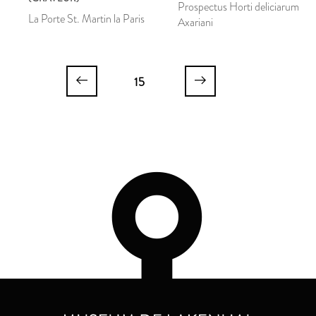
Prospectus Horti deliciarum
La Porte St. Martin la Paris
Axariani
15