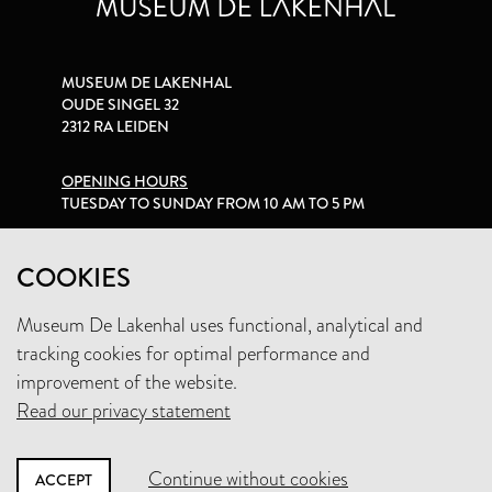
MUSEUM DE LAKENHAL
OUDE SINGEL 32
2312 RA LEIDEN
OPENING HOURS
TUESDAY TO SUNDAY FROM 10 AM TO 5 PM
PRIVACY STATEMENT
COOKIES
Museum De Lakenhal uses functional, analytical and
+31 (0)71 5165360
tracking cookies for optimal performance and
INFO@LAKENHAL.NL
improvement of the website.
Read our privacy statement
SUPPORT THE MUSEUM
Continue without cookies
ACCEPT