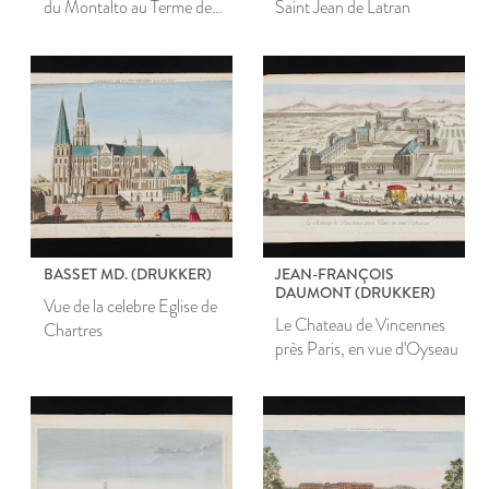
du Montalto au Terme de
Saint Jean de Latran
Doicletian à Rome
BASSET MD. (DRUKKER)
JEAN-FRANÇOIS
DAUMONT (DRUKKER)
Vue de la celebre Eglise de
Le Chateau de Vincennes
Chartres
près Paris, en vue d'Oyseau