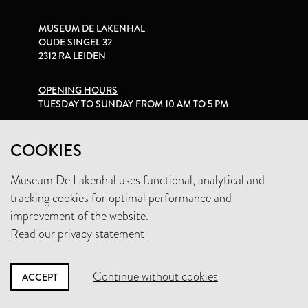
MUSEUM DE LAKENHAL
OUDE SINGEL 32
2312 RA LEIDEN
OPENING HOURS
TUESDAY TO SUNDAY FROM 10 AM TO 5 PM
PRIVACY STATEMENT
COOKIES
Museum De Lakenhal uses functional, analytical and
+31 (0)71 5165360
tracking cookies for optimal performance and
INFO@LAKENHAL.NL
improvement of the website.
Read our privacy statement
SUPPORT THE MUSEUM
Continue without cookies
ACCEPT
NEWSLETTER