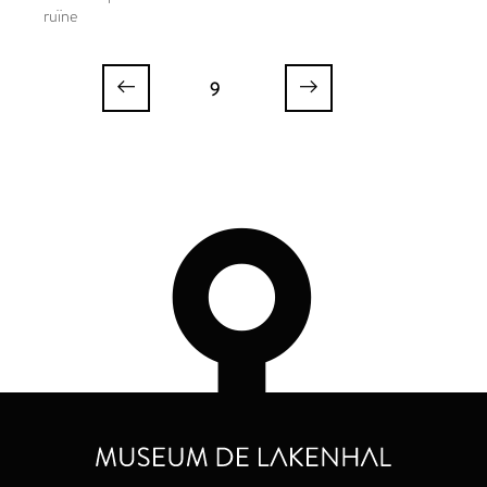
ruïne
9