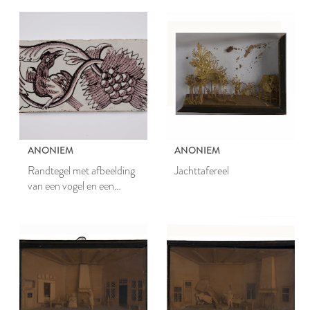
ANONIEM
ANONIEM
Randtegel met afbeelding
Jachttafereel
van een vogel en een
druiventros