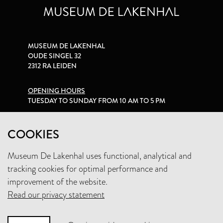
MUSEUM DE LAKENHAL
OUDE SINGEL 32
2312 RA LEIDEN
OPENING HOURS
TUESDAY TO SUNDAY FROM 10 AM TO 5 PM
PRIVACY STATEMENT
COOKIES
Museum De Lakenhal uses functional, analytical and
+31 (0)71 5165360
tracking cookies for optimal performance and
INFO@LAKENHAL.NL
improvement of the website.
Read our privacy statement
SUPPORT THE MUSEUM