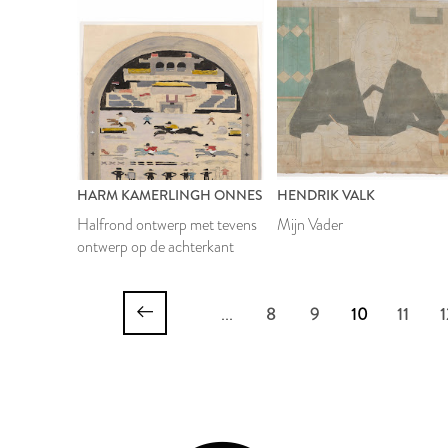
HARM KAMERLINGH ONNES
HENDRIK VALK
Halfrond ontwerp met tevens
Mijn Vader
ontwerp op de achterkant
...
8
9
10
11
1