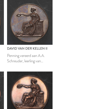
DAVID VAN DER KELLEN II
Penning vereerd aan A.A.
Schreuder, leerling van
rix
Mathesis Scientiarum Genitrix