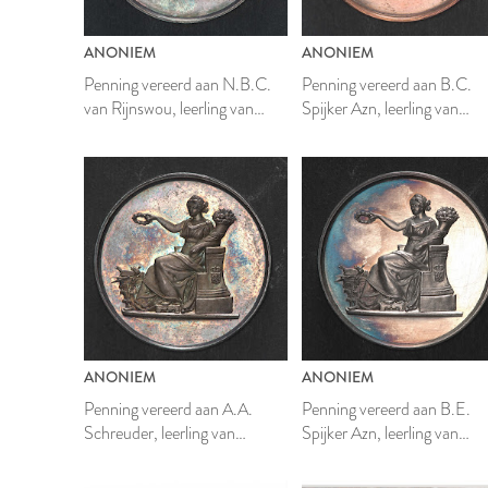
ANONIEM
ANONIEM
Penning vereerd aan N.B.C.
Penning vereerd aan B.C.
van Rijnswou, leerling van
Spijker Azn, leerling van
Mathesis Scientiarum Genitrix
Mathesis Scientiarum Genit
ANONIEM
ANONIEM
Penning vereerd aan A.A.
Penning vereerd aan B.E.
Schreuder, leerling van
Spijker Azn, leerling van
Mathesis Scientiarum Genitrix
Mathesis Scientiarum Genit