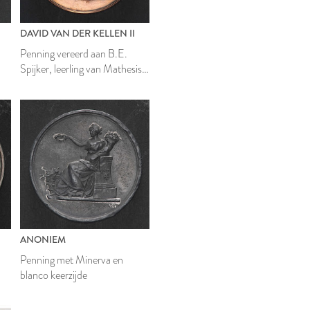
DAVID VAN DER KELLEN II
Penning vereerd aan B.E.
Spijker, leerling van Mathesis
rix
Scientiarum Genitrix
ANONIEM
Penning met Minerva en
blanco keerzijde
rix