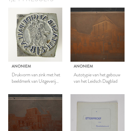
ANONIEM
ANONIEM
Drukvorm van zink met het
Autotypie van het gebouw
beeldmerk van Uitgeverij
van het Leidsch Dagblad
Koninklijke Brill N.V.