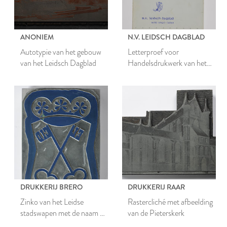
ANONIEM
N.V. LEIDSCH DAGBLAD
Autotypie van het gebouw
Letterproef voor
van het Leidsch Dagblad
Handelsdrukwerk van het
Leidsch Dagblad
DRUKKERIJ BRERO
DRUKKERIJ RAAR
Zinko van het Leidse
Rastercliché met afbeelding
stadswapen met de naam El
van de Pieterskerk
Cid in de sleutelbaarden