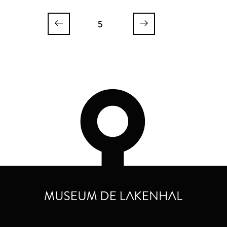
Hoogheemraadschap
5