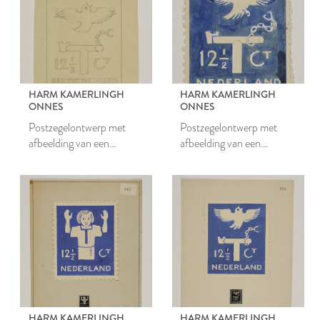
HARM KAMERLINGH
HARM KAMERLINGH
ONNES
ONNES
Postzegelontwerp met
Postzegelontwerp met
afbeelding van een
afbeelding van een
opvliegende vogel die
opvliegende vogel die
losbreekt van zijn keten
losbreekt van zijn keten
HARM KAMERLINGH
HARM KAMERLINGH