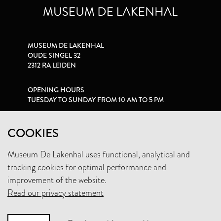
MUSEUM DE LAKENHAL
OUDE SINGEL 32
2312 RA LEIDEN
OPENING HOURS
TUESDAY TO SUNDAY FROM 10 AM TO 5 PM
PRIVACY STATEMENT
COOKIES
Museum De Lakenhal uses functional, analytical and
+31 (0)71 5165360
tracking cookies for optimal performance and
INFO@LAKENHAL.NL
improvement of the website.
Read our privacy statement
SUPPORT THE MUSEUM