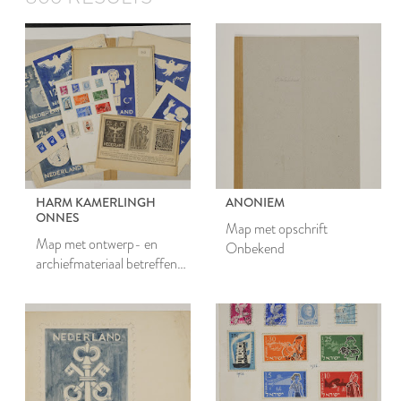
HARM KAMERLINGH
ANONIEM
ONNES
Map met opschrift
Map met ontwerp- en
Onbekend
archiefmateriaal betreffende
postzegels, waaronder
Vredespostzegels