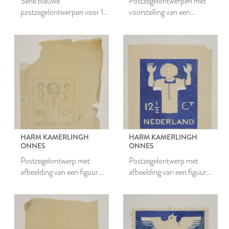
Serie blauwe
Postzegelontwerpen met
postzegelontwerpen voor 12
voorstelling van een
1/2 cent
openstaand hangslot
HARM KAMERLINGH
HARM KAMERLINGH
ONNES
ONNES
Postzegelontwerp met
Postzegelontwerp met
afbeelding van een figuur
afbeelding van een figuur
met opgeheven handen
met opgeheven handen