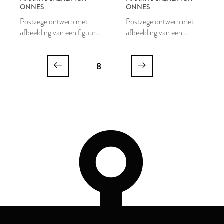
ONNES
ONNES
Postzegelontwerp met
Postzegelontwerp met
afbeelding van een figuur
afbeelding van een
met opgeheven handen en
opvliegende vogel die
motto VERTROUWEN
losbreekt van zijn keten
8