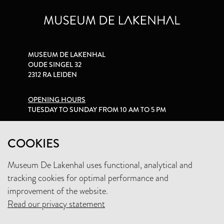
MUSEUM DE LAKENHAL
OUDE SINGEL 32
2312 RA LEIDEN
OPENING HOURS
TUESDAY TO SUNDAY FROM 10 AM TO 5 PM
PRIVACY STATEMENT
COOKIES
Museum De Lakenhal uses functional, analytical and
+31 (0)71 5165360
tracking cookies for optimal performance and
INFO@LAKENHAL.NL
improvement of the website.
Read our privacy statement
SUPPORT THE MUSEUM