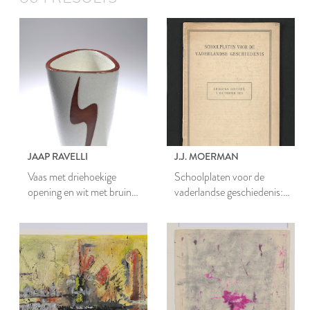
JAAP RAVELLI
J.J. MOERMAN
Vaas met driehoekige
Schoolplaten voor de
opening en wit met bruin
vaderlandse geschiedenis:
decor
Leidens Ontzet, 3 October
1574