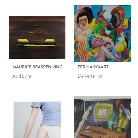
MAURICE BRASPENNING
FER HAKKAART
Acid Light
De Vertelling