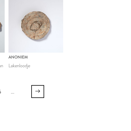
ANONIEM
an
Lakenloodje
6
...