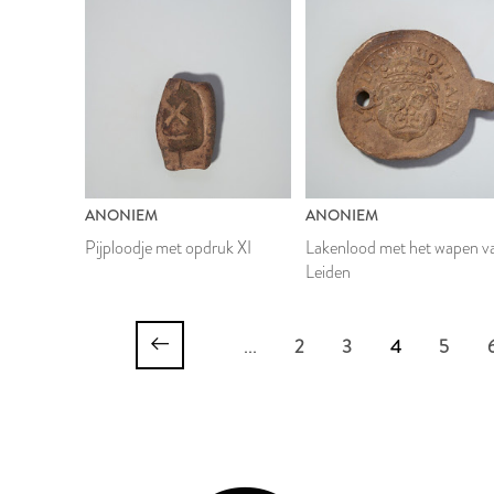
ANONIEM
ANONIEM
Pijploodje met opdruk XI
Lakenlood met het wapen v
Leiden
...
2
3
4
5