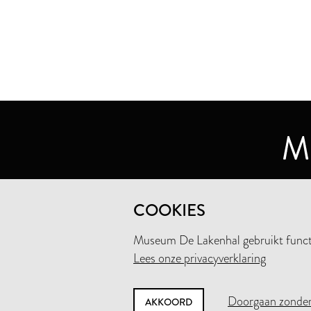
MUSEUM DE LAKENHAL
COOKIES
OUDE SINGEL 32
2312 RA LEIDEN
Museum De Lakenhal gebruikt functio
Lees onze privacyverklaring
+31 (0)71 5165360
INFO@LAKENHAL.NL
Doorgaan zonder
AKKOORD