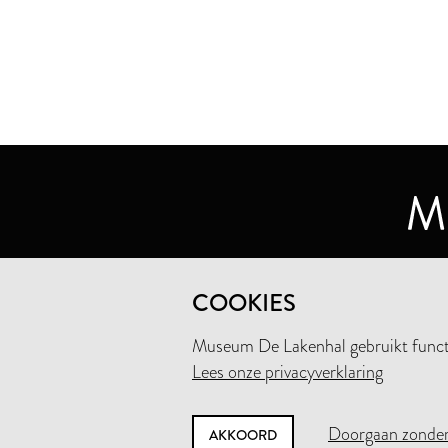
MUSEUM DE LAKENHAL
COOKIES
OUDE SINGEL 32
2312 RA LEIDEN
Museum De Lakenhal gebruikt functio
Lees onze privacyverklaring
+31 (0)71 5165360
INFO@LAKENHAL.NL
Doorgaan zonder
AKKOORD