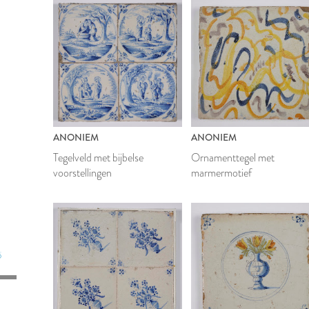
ANONIEM
ANONIEM
Tegelveld met bijbelse
Ornamenttegel met
voorstellingen
marmermotief
6
7