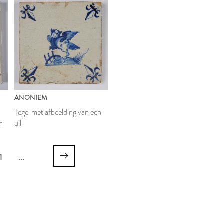
ANONIEM
Tegel met afbeelding van een
r
uil
1
...