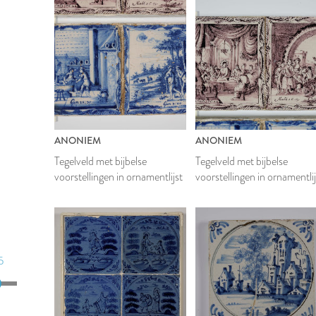
ANONIEM
ANONIEM
Tegelveld met bijbelse
Tegelveld met bijbelse
voorstellingen in ornamentlijst
voorstellingen in ornamentlij
5
5