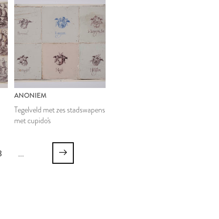
ANONIEM
Tegelveld met zes stadswapens
met cupido's
8
...