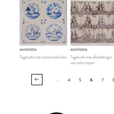
ANONIEM
ANONIEM
Tegelveld met herderstaferelen
Tegelveld met afbeeldingen
van zeilschepen
...
4
5
6
7