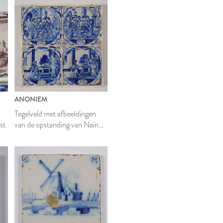
ANONIEM
Tegelveld met afbeeldingen
st
van de opstanding van Naïn
en de aankondiging van
Johannes' geboorte