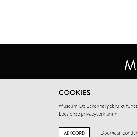
MUSEUM DE LAKENHAL
COOKIES
OUDE SINGEL 32
2312 RA LEIDEN
Museum De Lakenhal gebruikt functio
Lees onze privacyverklaring
+31 (0)71 5165360
INFO@LAKENHAL.NL
Doorgaan zonder
AKKOORD