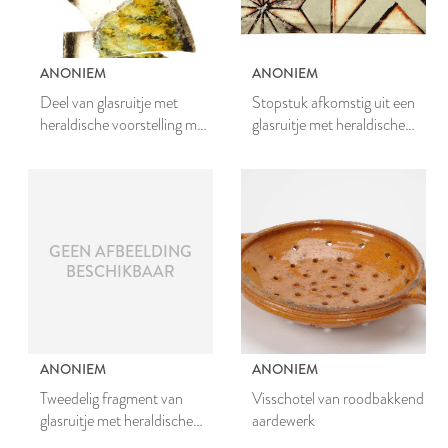
ANONIEM
ANONIEM
Deel van glasruitje met
Stopstuk afkomstig uit een
heraldische voorstelling met
glasruitje met heraldische
boom en ster
voorstelling
GEEN AFBEELDING
BESCHIKBAAR
ANONIEM
ANONIEM
Tweedelig fragment van
Visschotel van roodbakkend
glasruitje met heraldische
aardewerk
voorstelling