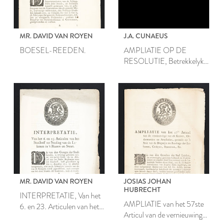
MR. DAVID VAN ROYEN
J.A. CUNAEUS
BOESEL-REEDEN.
AMPLIATIE OP DE
RESOLUTIE, Betrekkelyk
tot het Inventariseeren,
Verkopen, Beleenen en
Beswaaren der Getouwen,
onder de Baayhalle
gehoorende.
MR. DAVID VAN ROYEN
JOSIAS JOHAN
HUBRECHT
INTERPRETATIE, Van het
AMPLIATIE van het 57ste
6. en 23. Articulen van het
Articul van de vernieuwinge
Staalhoff ter Staaling van de