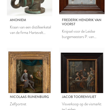
ANONIEM
FREDERIK HENDRIK VAN
VOORST
Kraan van een distilleerketel
Knipsel voor de Leidse
van de firma Hartevelt
burgemeesters P. van
(voorheen de Fransche
Leiden, J. v.d. Bergh,
Kroon)
Crucius en W. Paets
NICOLAAS RIJNENBURG
JACOB TOORENVLIET
Zelfportret
Visverkoop op de vismarkt
te Leiden