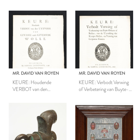
van de Keuren,
Lakenen in ’t Blaauw en
Ordonnantien en
Swart.
Ampliatien, gemaakt op ’t
Stuk van de Draperye en
Reedinge der Lakenen,
Carfayen, Stametten, &c.
MR. DAVID VAN ROYEN
MR. DAVID VAN ROYEN
KEURE: Houdende
KEURE: Verbodt Verwing
VERBOT van den
of Verbetering van Buyte-
UYTVOER VAN
Dekens of Rollen, van de
GEWASSE ende
Uytrekking der Kamper
GEVERWDE WOLLE.
Rollen, en Verwing van
Gesponne Garens.