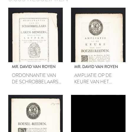
MR. DAVID VAN ROYEN
MR. DAVID VAN ROYEN
ORDONNANTIE VAN
AMPLIATIE OP DE
DE SCHROBBELAARS
KEURE VAN HET
OF LAKEN-MENGERS,
BOEZELREEDEN.
BINNEN DE STAD
LEYDEN; Ten beveele van
die van den Gerechte der
voorsz. Stad.