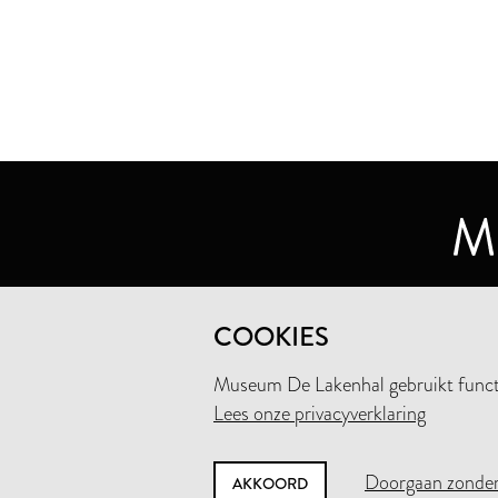
MUSEUM DE LAKENHAL
COOKIES
OUDE SINGEL 32
2312 RA LEIDEN
Museum De Lakenhal gebruikt functio
Lees onze privacyverklaring
+31 (0)71 5165360
INFO@LAKENHAL.NL
Doorgaan zonder
AKKOORD