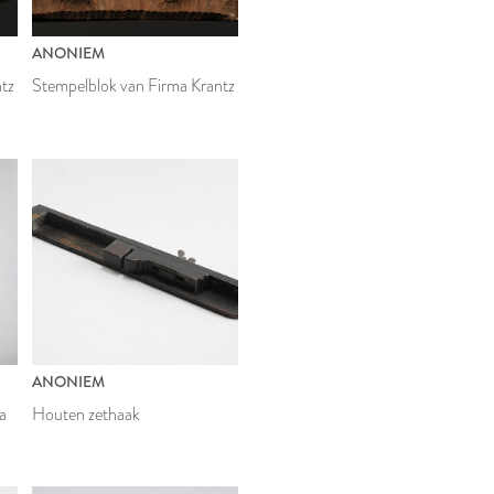
ANONIEM
ntz
Stempelblok van Firma Krantz
ANONIEM
a
Houten zethaak