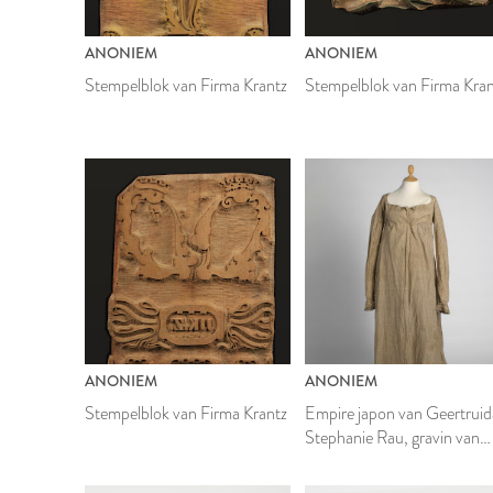
ANONIEM
ANONIEM
Stempelblok van Firma Krantz
Stempelblok van Firma Kra
ANONIEM
ANONIEM
Stempelblok van Firma Krantz
Empire japon van Geertruid
Stephanie Rau, gravin van
Randwijck, in doos met
briefjes