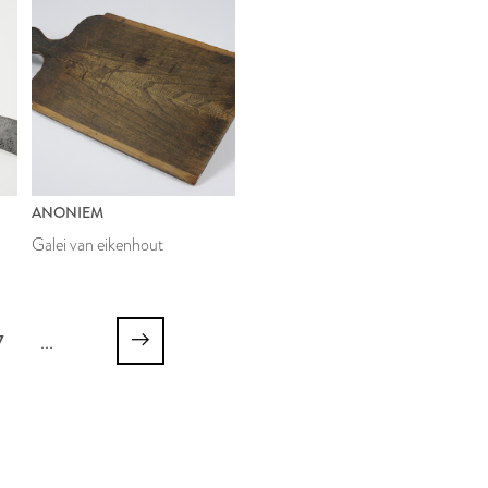
ANONIEM
Galei van eikenhout
7
...