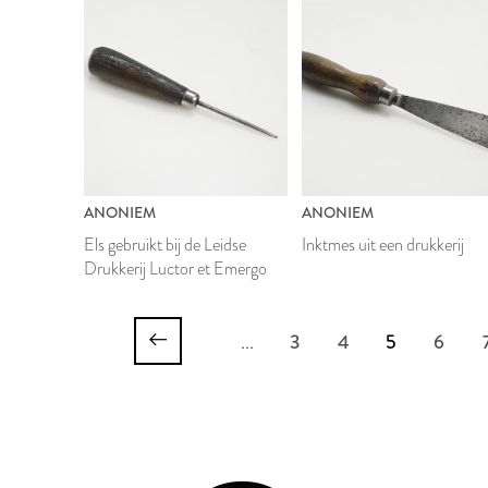
ANONIEM
ANONIEM
Els gebruikt bij de Leidse
Inktmes uit een drukkerij
Drukkerij Luctor et Emergo
...
3
4
5
6