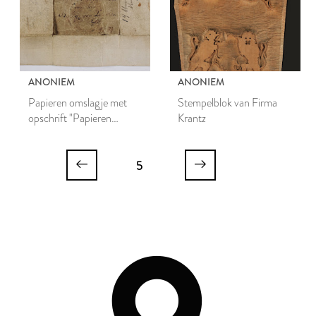
ANONIEM
ANONIEM
Papieren omslagje met
Stempelblok van Firma
opschrift "Papieren
Krantz
NoodMunt van het Beleg
van Leiden"
5