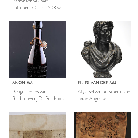
Patronenboek met
patronen 5000-5608 van
de Leidsche Katoen
Maatschappij
ANONIEM
FILIPS VAN DER MIJ
Beugelbierfles van
Afgietsel van borstbeeld van
Bierbrouwerij De Posthoorn
keizer Augustus
te Leiden