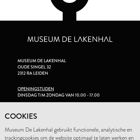
MUSEUM DE LAKENHAL
OUDE SINGEL 32
2312 RA LEIDEN
OPENINGSTIJDEN
DINSDAG T/M ZONDAG VAN 10.00 - 17.00
PRIVACYVERKLARING
COOKIES
Museum De Lakenhal gebruikt functionele, analytische en
+31 (0)71 5165360
trackingcookies om de website optimaal te laten werken en
INFO@LAKENHAL.NL