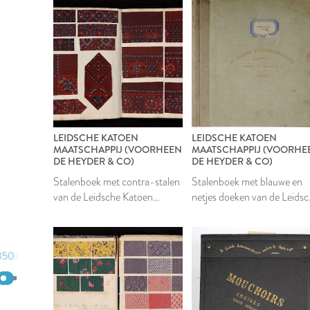
LEIDSCHE KATOEN
LEIDSCHE KATOEN
MAATSCHAPPIJ (VOORHEEN
MAATSCHAPPIJ (VOORHE
DE HEYDER & CO)
DE HEYDER & CO)
Stalenboek met contra-stalen
Stalenboek met blauwe en
van de Leidsche Katoen
netjes doeken van de Leids
Maatschappij
Katoen Maatschappij
850
1899