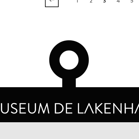
1
2
3
4
5
OPENINGSTIJDEN
PRIVA
DINSDAG T/M ZONDAG VAN 10.00 - 17.00