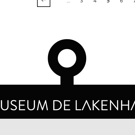
...
3
4
5
6
OPENINGSTIJDEN
PRIVA
DINSDAG T/M ZONDAG VAN 10.00 - 17.00