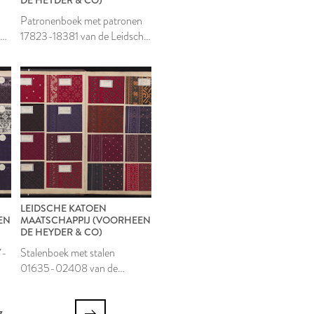
Patronenboek met patronen
he
17823-18381 van de Leidsche
Katoen Maatschappij
LEIDSCHE KATOEN
EN
MAATSCHAPPIJ (VOORHEEN
DE HEYDER & CO)
7-
Stalenboek met stalen
01635-02408 van de
Leidsche Katoen
Maatschappij