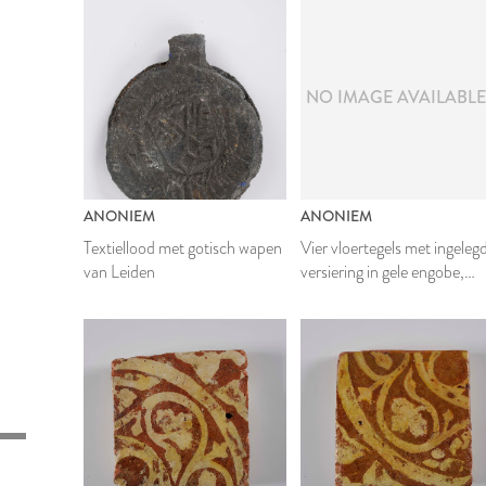
NO IMAGE AVAILABL
ANONIEM
ANONIEM
Textiellood met gotisch wapen
Vier vloertegels met ingeleg
van Leiden
versiering in gele engobe,
samen een vierpas vormend