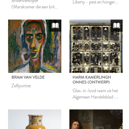
Brillenverkoper
Liberty - pest en honger
(Marskramer die een bril
tijdens Leidens Beleg
verkoopt)
BRAM VAN VELDE
HARM KAMERLINGH
ONNES (ONTWERP)
Zelfportret
Glas-in-lood raam uit het
Algemeen Handelsblad-
gebouw te Amsterdam