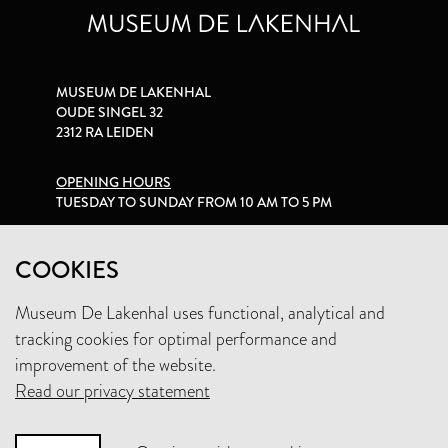
MUSEUM DE LAKENHAL
OUDE SINGEL 32
2312 RA LEIDEN
OPENING HOURS
TUESDAY TO SUNDAY FROM 10 AM TO 5 PM
PRIVACY STATEMENT
COOKIES
Museum De Lakenhal uses functional, analytical and
+31 (0)71 5165360
tracking cookies for optimal performance and
INFO@LAKENHAL.NL
improvement of the website.
Read our privacy statement
SUPPORT THE MUSEUM