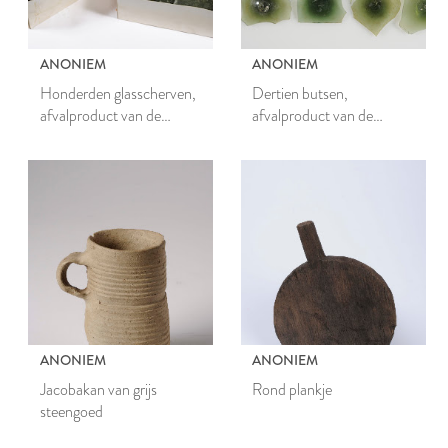
ANONIEM
ANONIEM
Honderden glasscherven,
Dertien butsen,
afvalproduct van de
afvalproduct van de
fabricage van vensterruiten
fabricage van vensterruiten
ANONIEM
ANONIEM
Jacobakan van grijs
Rond plankje
steengoed