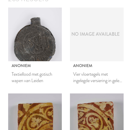
NO IMAGE AVAILABLE
ANONIEM
ANONIEM
Textiellood met gotisch
Vier vloertegels met
wapen van Leiden
ingelegde versiering in gele
engobe, samen een vierpas
vormend