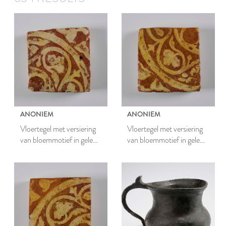
ANONIEM
ANONIEM
Vloertegel met versiering
Vloertegel met versiering
van bloemmotief in gele
van bloemmotief in gele
engobe
engobe