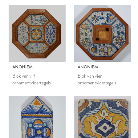
ANONIEM
ANONIEM
Blok van vijf
Blok van vier
ornamentvloertegels
ornamentvloertegels