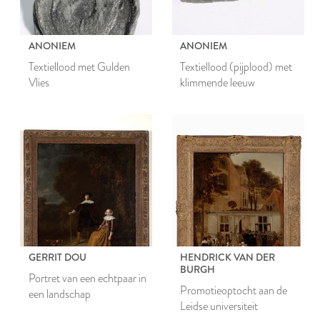
ANONIEM
ANONIEM
Textiellood met Gulden
Textiellood (pijplood) met
Vlies
klimmende leeuw
GERRIT DOU
HENDRICK VAN DER
BURGH
Portret van een echtpaar in
Promotieoptocht aan de
een landschap
Leidse universiteit