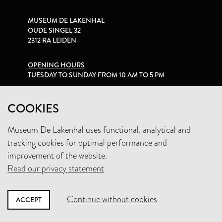
MUSEUM DE LAKENHAL
OUDE SINGEL 32
2312 RA LEIDEN
OPENING HOURS
TUESDAY TO SUNDAY FROM 10 AM TO 5 PM
PRIVACY STATEMENT
COOKIES
Museum De Lakenhal uses functional, analytical and
+31 (0)71 5165360
tracking cookies for optimal performance and
INFO@LAKENHAL.NL
improvement of the website.
Read our privacy statement
SUPPORT THE MUSEUM
Continue without cookies
ACCEPT
NEWSLETTER