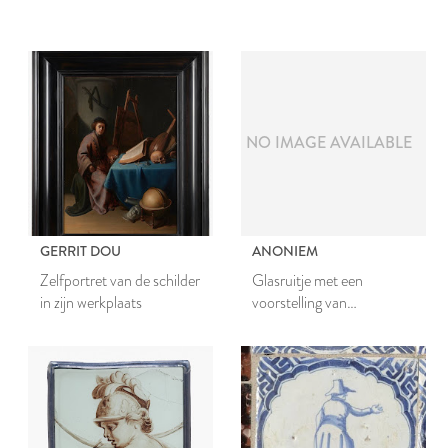
NO IMAGE AVAILABLE
GERRIT DOU
ANONIEM
Zelfportret van de schilder
Glasruitje met een
in zijn werkplaats
voorstelling van
blauwververs