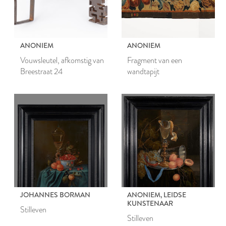
ANONIEM
ANONIEM
Vouwsleutel, afkomstig van
Fragment van een
Breestraat 24
wandtapijt
JOHANNES BORMAN
ANONIEM, LEIDSE
KUNSTENAAR
Stilleven
Stilleven