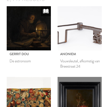
GERRIT DOU
ANONIEM
De astronoom
Vouwsleutel, afkomstig van
Breestraat 24