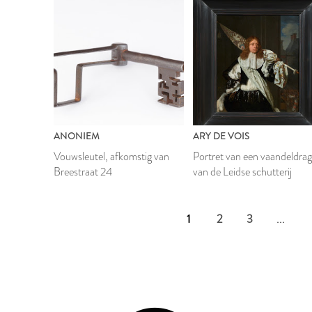
ANONIEM
ARY DE VOIS
Vouwsleutel, afkomstig van
Portret van een vaandeldrag
Breestraat 24
van de Leidse schutterij
1
2
3
...