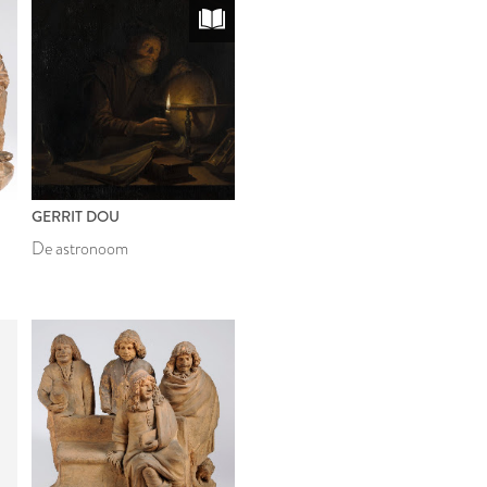
GERRIT DOU
De astronoom
E