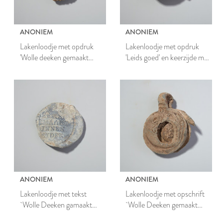
ANONIEM
ANONIEM
Lakenloodje met opdruk
Lakenloodje met opdruk
'Wolle deeken gemaakt
'Leids goed' en keerzijde met
binnen Leyden'
gekruiste sleutels en adelaar
ANONIEM
ANONIEM
Lakenloodje met tekst
Lakenloodje met opschrift
`Wolle Deeken gamaakt
`Wolle Deeken gemaakt
binnen Leiden'
binnen Leyden'