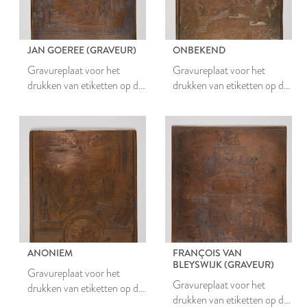
JAN GOEREE (GRAVEUR)
ONBEKEND
Gravureplaat voor het
Gravureplaat voor het
drukken van etiketten op de
drukken van etiketten op de
verpakkingen van Leidse
verpakkingen van Leidse
balen textielstof
balen textielstof
ANONIEM
FRANÇOIS VAN
BLEYSWIJK (GRAVEUR)
Gravureplaat voor het
Gravureplaat voor het
drukken van etiketten op de
drukken van etiketten op de
verpakkingen van Leidse