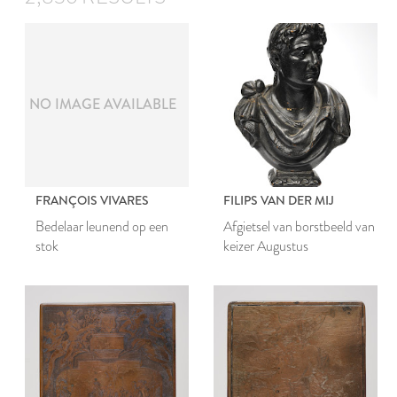
NO IMAGE AVAILABLE
FRANÇOIS VIVARES
FILIPS VAN DER MIJ
Bedelaar leunend op een
Afgietsel van borstbeeld van
stok
keizer Augustus