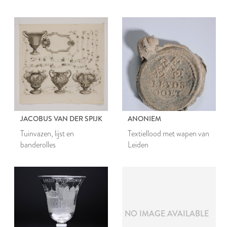
verpakkingen van Leidse
balen textielstof
balen textielstof
JACOBUS VAN DER SPIJK
ANONIEM
Tuinvazen, lijst en
Textiellood met wapen van
banderolles
Leiden
NO IMAGE AVAILABLE