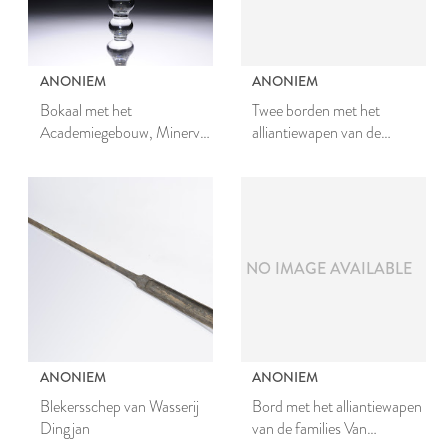
ANONIEM
ANONIEM
Bokaal met het
Twee borden met het
Academiegebouw, Minerva
alliantiewapen van de
en de inscriptie Salus
families Van Schoonhoven
Academiae
en Geraerds
NO IMAGE AVAILABLE
ANONIEM
ANONIEM
Blekersschep van Wasserij
Bord met het alliantiewapen
Dingjan
van de families Van