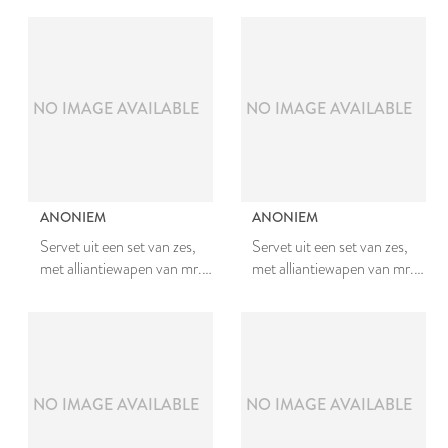
Johanna van Teylingen
Johanna van Teylingen
NO IMAGE AVAILABLE
NO IMAGE AVAILABLE
ANONIEM
ANONIEM
Servet uit een set van zes,
Servet uit een set van zes,
met alliantiewapen van mr.
met alliantiewapen van mr.
Johan van den Bergh en
Johan van den Bergh en
Johanna van Teylingen
Johanna van Teylingen
NO IMAGE AVAILABLE
NO IMAGE AVAILABLE