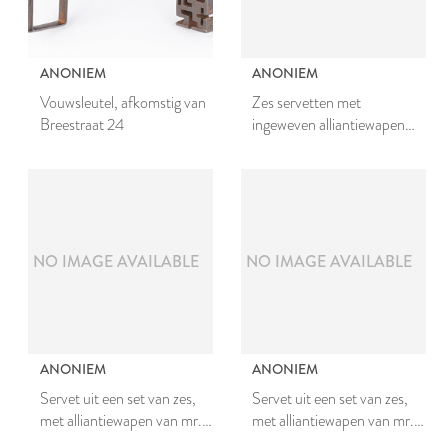
ANONIEM
ANONIEM
Vouwsleutel, afkomstig van
Zes servetten met
Breestraat 24
ingeweven alliantiewapen
van mr. Johan van den
Bergh en Johanna van
Teylingen
NO IMAGE AVAILABLE
NO IMAGE AVAILABLE
ANONIEM
ANONIEM
Servet uit een set van zes,
Servet uit een set van zes,
met alliantiewapen van mr.
met alliantiewapen van mr.
Johan van den Bergh en
Johan van den Bergh en