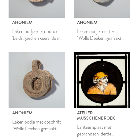
ANONIEM
ANONIEM
Lakenloodje met opdruk
Lakenloodje met tekst
'Leids goed' en keerzijde met
`Wolle Deeken gamaakt
gekruiste sleutels en adelaar
binnen Leiden'
ANONIEM
ATELIER
MUSSCHENBROEK
Lakenloodje met opschrift
Lantaarnplaat met
`Wolle Deeken gemaakt
gebrandschilderde
binnen Leyden'