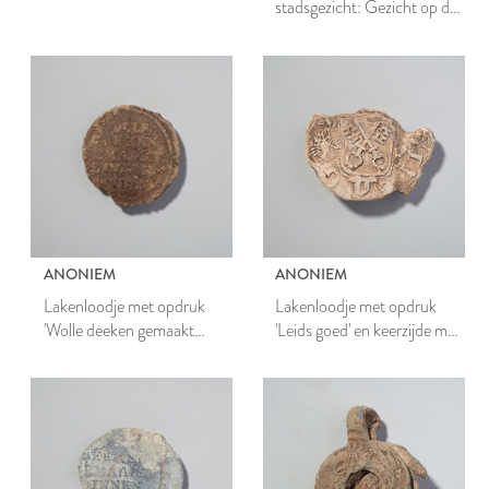
stadsgezicht: Gezicht op de
Hooglandse kerk
ANONIEM
ANONIEM
Lakenloodje met opdruk
Lakenloodje met opdruk
'Wolle deeken gemaakt
'Leids goed' en keerzijde met
binnen Leyden'
gekruiste sleutels en adelaar