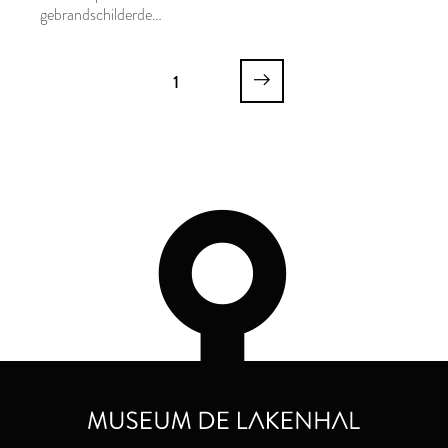
gebrandschilderde
voorstelling van Dief-
achtighe Tijs
1