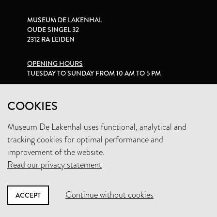
MUSEUM DE LAKENHAL
OUDE SINGEL 32
2312 RA LEIDEN
OPENING HOURS
TUESDAY TO SUNDAY FROM 10 AM TO 5 PM
PRIVACY STATEMENT
COOKIES
Museum De Lakenhal uses functional, analytical and
+31 (0)71 5165360
tracking cookies for optimal performance and
INFO@LAKENHAL.NL
improvement of the website.
Read our privacy statement
SUPPORT THE MUSEUM
Continue without cookies
ACCEPT
NEWSLETTER