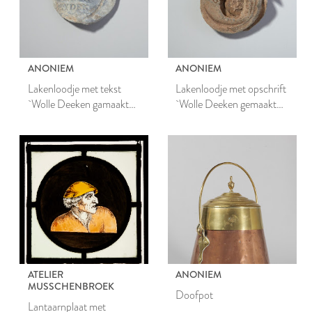
ANONIEM
ANONIEM
Lakenloodje met tekst
Lakenloodje met opschrift
`Wolle Deeken gamaakt
`Wolle Deeken gemaakt
binnen Leiden'
binnen Leyden'
ATELIER
ANONIEM
MUSSCHENBROEK
Doofpot
Lantaarnplaat met