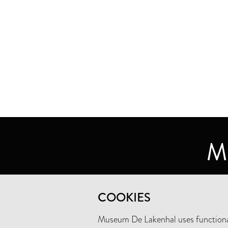
MUSEUM DE LAKENHAL
COOKIES
OUDE SINGEL 32
2312 RA LEIDEN
Museum De Lakenhal uses functional