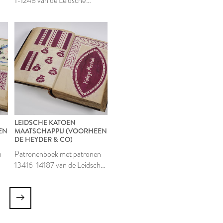
1-1248 van de Leidsche
Katoen Maatschappij
LEIDSCHE KATOEN
EN
MAATSCHAPPIJ (VOORHEEN
DE HEYDER & CO)
n
Patronenboek met patronen
13416-14187 van de Leidsche
Katoen Maatschappij