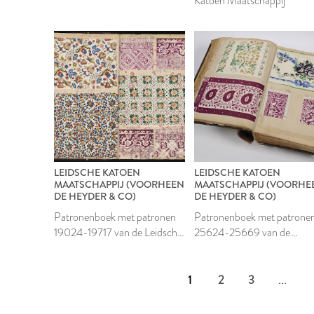
Katoen Maatschappij
LEIDSCHE KATOEN
LEIDSCHE KATOEN
MAATSCHAPPIJ (VOORHEEN
MAATSCHAPPIJ (VOORHE
DE HEYDER & CO)
DE HEYDER & CO)
Patronenboek met patronen
Patronenboek met patrone
19024-19717 van de Leidsche
25624-25669 van de
Katoen Maatschappij
Leidsche Katoen
Maatschappij
1
2
3
...