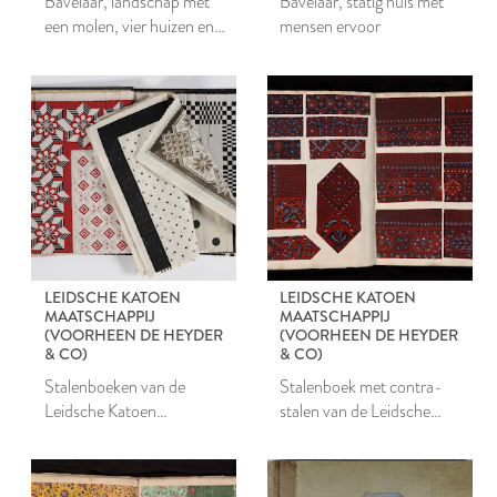
Bavelaar, landschap met
Bavelaar, statig huis met
een molen, vier huizen en
mensen ervoor
een zeilschip
LEIDSCHE KATOEN
LEIDSCHE KATOEN
MAATSCHAPPIJ
MAATSCHAPPIJ
(VOORHEEN DE HEYDER
(VOORHEEN DE HEYDER
& CO)
& CO)
Stalenboeken van de
Stalenboek met contra-
Leidsche Katoen
stalen van de Leidsche
Maatschappij
Katoen Maatschappij