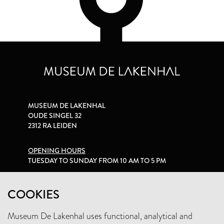
MUSEUM DE LAKENHAL
OUDE SINGEL 32
2312 RA LEIDEN
OPENING HOURS
TUESDAY TO SUNDAY FROM 10 AM TO 5 PM
PRIVACY STATEMENT
COOKIES
Museum De Lakenhal uses functional, analytical and
+31 (0)71 5165360