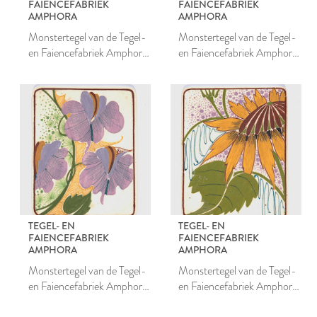
FAIENCEFABRIEK
FAIENCEFABRIEK
AMPHORA
AMPHORA
Monstertegel van de Tegel-
Monstertegel van de Tegel-
en Faiencefabriek Amphora
en Faiencefabriek Amphora
te Oegstgeest
te Oegstgeest
TEGEL- EN
TEGEL- EN
FAIENCEFABRIEK
FAIENCEFABRIEK
AMPHORA
AMPHORA
Monstertegel van de Tegel-
Monstertegel van de Tegel-
en Faiencefabriek Amphora
en Faiencefabriek Amphora
te Oegstgeest
te Oegstgeest