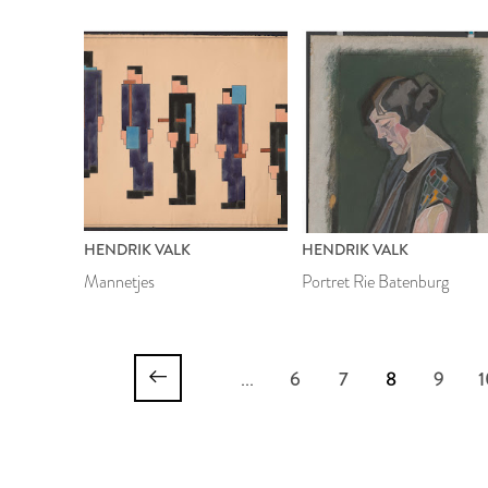
HENDRIK VALK
HENDRIK VALK
Mannetjes
Portret Rie Batenburg
...
6
7
8
9
1