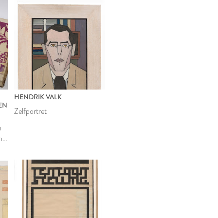
HENDRIK VALK
EN
Zelfportret
n
he