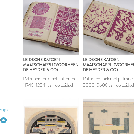
LEIDSCHE KATOEN
LEIDSCHE KATOEN
MAATSCHAPPIJ (VOORHEEN
MAATSCHAPPIJ (VOORHE
DE HEYDER & CO)
DE HEYDER & CO)
Patronenboek met patronen
Patronenboek met patrone
11740-12541 van de Leidsche
5000-5608 van de Leidsc
Katoen Maatschappij
Katoen Maatschappij
1919
1919