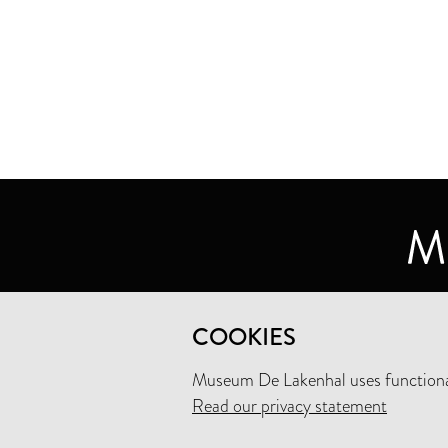
MUSEUM DE LAKENHAL
COOKIES
OUDE SINGEL 32
2312 RA LEIDEN
Museum De Lakenhal uses functional
Read our privacy statement
+31 (0)71 5165360
INFO@LAKENHAL.NL