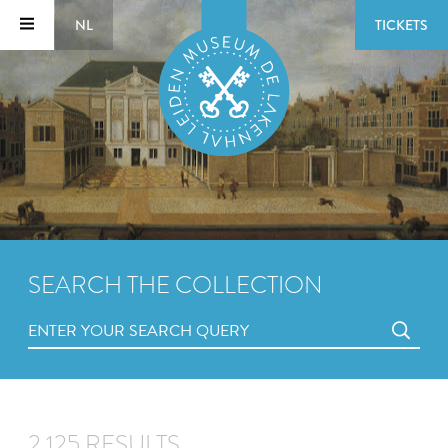
NL
TICKETS
SEARCH THE COLLECTION
2,125 RESULTS