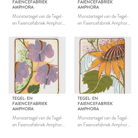
FAIENCEFABRIEK
FAIENCEFABRIEK
AMPHORA
AMPHORA
Monstertegel van de Tegel-
Monstertegel van de Tegel-
en Faiencefabriek Amphora
en Faiencefabriek Amphora
te Oegstgeest
te Oegstgeest
TEGEL- EN
TEGEL- EN
FAIENCEFABRIEK
FAIENCEFABRIEK
AMPHORA
AMPHORA
Monstertegel van de Tegel-
Monstertegel van de Tegel-
en Faiencefabriek Amphora
en Faiencefabriek Amphora
te Oegstgeest
te Oegstgeest