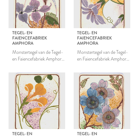
TEGEL- EN
TEGEL- EN
FAIENCEFABRIEK
FAIENCEFABRIEK
AMPHORA
AMPHORA
Monstertegel van de Tegel-
Monstertegel van de Tegel-
en Faiencefabriek Amphora
en Faiencefabriek Amphora
te Oegstgeest
te Oegstgeest
TEGEL- EN
TEGEL- EN