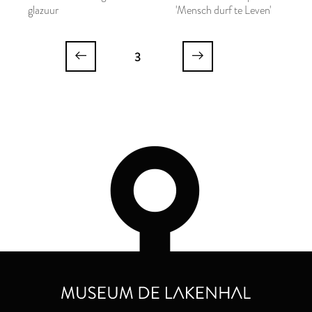
glazuur
'Mensch durf te Leven'
3