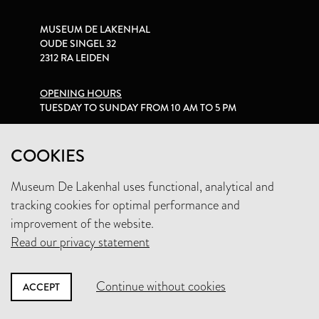
MUSEUM DE LAKENHAL
OUDE SINGEL 32
2312 RA LEIDEN
OPENING HOURS
TUESDAY TO SUNDAY FROM 10 AM TO 5 PM
PRIVACY STATEMENT
COOKIES
Museum De Lakenhal uses functional, analytical and
+31 (0)71 5165360
tracking cookies for optimal performance and
INFO@LAKENHAL.NL
improvement of the website.
Read our privacy statement
SUPPORT THE MUSEUM
Continue without cookies
ACCEPT
NEWSLETTER