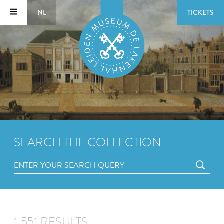
NL
TICKETS
SEARCH THE COLLECTION
1,551 RESULTS