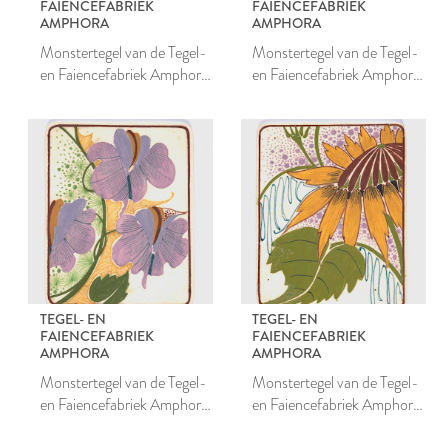
FAIENCEFABRIEK
FAIENCEFABRIEK
AMPHORA
AMPHORA
Monstertegel van de Tegel-
Monstertegel van de Tegel-
en Faiencefabriek Amphora
en Faiencefabriek Amphora
te Oegstgeest
te Oegstgeest
TEGEL- EN
TEGEL- EN
FAIENCEFABRIEK
FAIENCEFABRIEK
AMPHORA
AMPHORA
Monstertegel van de Tegel-
Monstertegel van de Tegel-
en Faiencefabriek Amphora
en Faiencefabriek Amphora
te Oegstgeest
te Oegstgeest