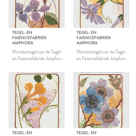
TEGEL- EN
TEGEL- EN
FAIENCEFABRIEK
FAIENCEFABRIEK
AMPHORA
AMPHORA
Monstertegel van de Tegel-
Monstertegel van de Tegel-
en Faiencefabriek Amphora
en Faiencefabriek Amphora
te Oegstgeest
te Oegstgeest
TEGEL- EN
TEGEL- EN