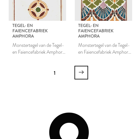
TEGEL- EN
TEGEL- EN
FAIENCEFABRIEK
FAIENCEFABRIEK
AMPHORA
AMPHORA
Monstertegel van de Tegel-
Monstertegel van de Tegel-
en Faiencefabriek Amphora
en Faiencefabriek Amphora
te Oegstgeest
te Oegstgeest
1