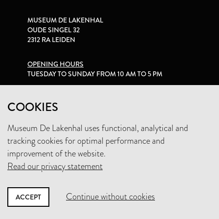
MUSEUM DE LAKENHAL
OUDE SINGEL 32
2312 RA LEIDEN
OPENING HOURS
TUESDAY TO SUNDAY FROM 10 AM TO 5 PM
PRIVACY STATEMENT
COOKIES
Museum De Lakenhal uses functional, analytical and
+31 (0)71 5165360
tracking cookies for optimal performance and
INFO@LAKENHAL.NL
improvement of the website.
Read our privacy statement
SUPPORT THE MUSEUM
Continue without cookies
ACCEPT
NEWSLETTER