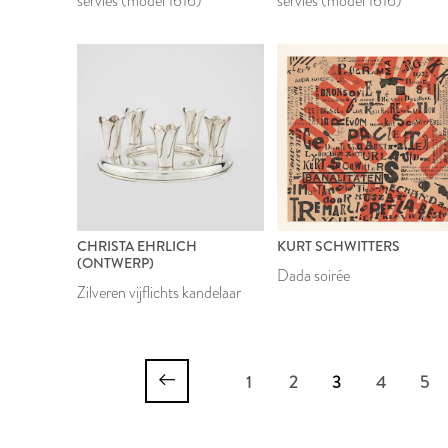
servies (model 1616)
servies (model 1616)
CHRISTA EHRLICH
KURT SCHWITTERS
(ONTWERP)
Dada soirée
Zilveren vijflichts kandelaar
1
2
3
4
5