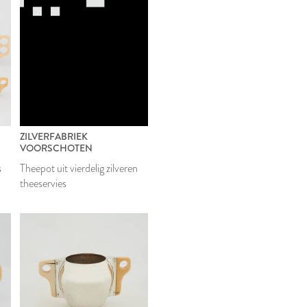
ZILVERFABRIEK
VOORSCHOTEN
s
Theepot uit vierdelig zilveren
theeservies