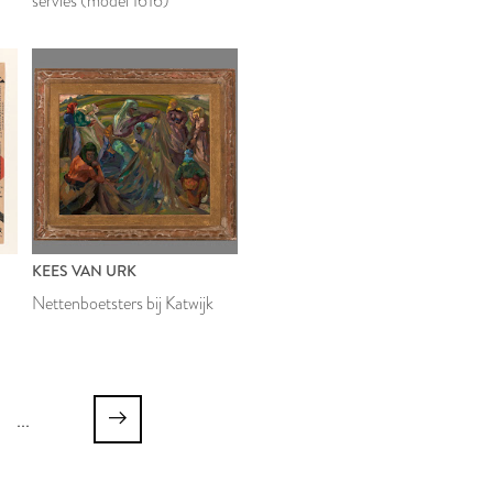
servies (model 1616)
KEES VAN URK
Nettenboetsters bij Katwijk
...