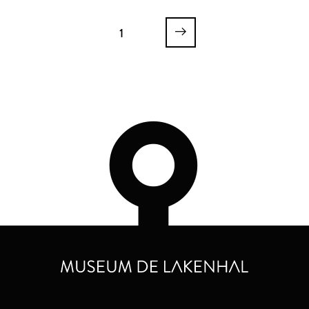
Koninklijke Brill N.V.
Leidsch Dagblad
1