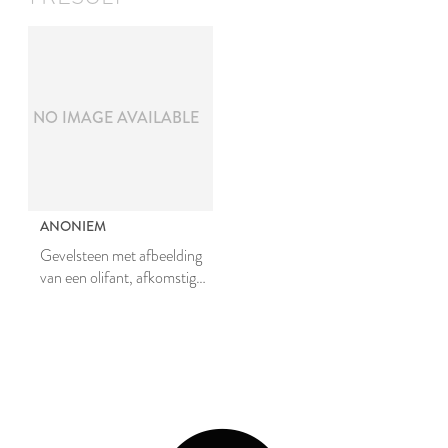
NO IMAGE AVAILABLE
ANONIEM
Gevelsteen met afbeelding
van een olifant, afkomstig
van het huis ‘De Zwarte
Olifant’, Aalmarkt 27,
Leiden