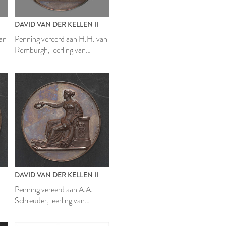
DAVID VAN DER KELLEN II
van
Penning vereerd aan H.H. van
Romburgh, leerling van
rix
Mathesis Scientiarum Genitrix
DAVID VAN DER KELLEN II
Penning vereerd aan A.A.
Schreuder, leerling van
rix
Mathesis Scientiarum Genitrix