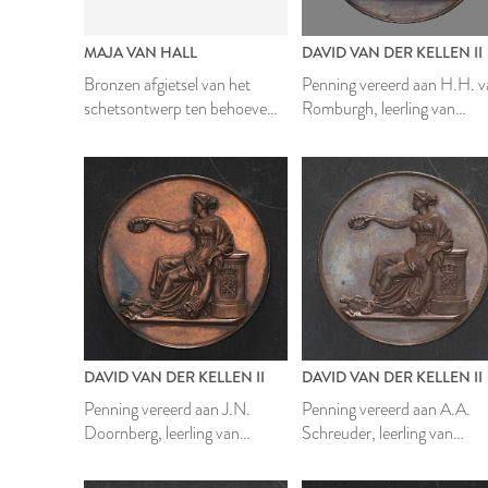
MAJA VAN HALL
DAVID VAN DER KELLEN II
Bronzen afgietsel van het
Penning vereerd aan H.H. 
schetsontwerp ten behoeve
Romburgh, leerling van
van een groot medaillon met
Mathesis Scientiarum Genit
het portret van Koning
Willem-Alexander voor het
stadhuis in Leiden
DAVID VAN DER KELLEN II
DAVID VAN DER KELLEN II
Penning vereerd aan J.N.
Penning vereerd aan A.A.
Doornberg, leerling van
Schreuder, leerling van
Mathesis Scientiarum Genitrix
Mathesis Scientiarum Genit