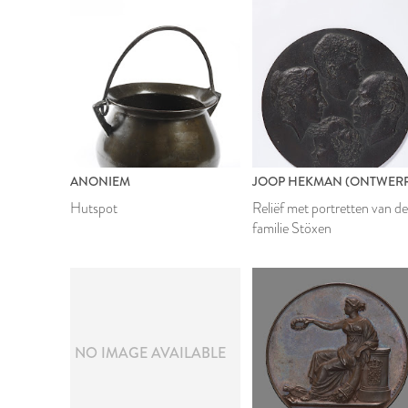
ANONIEM
JOOP HEKMAN (ONTWERP
Hutspot
Reliëf met portretten van d
familie Stöxen
NO IMAGE AVAILABLE
2018