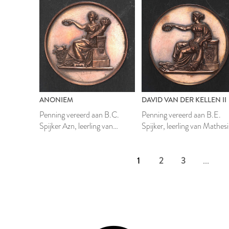
ANONIEM
DAVID VAN DER KELLEN II
Penning vereerd aan B.C.
Penning vereerd aan B.E.
Spijker Azn, leerling van
Spijker, leerling van Mathesi
Mathesis Scientiarum Genitrix
Scientiarum Genitrix
1
2
3
...