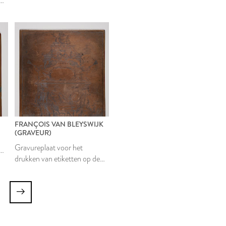
verpakkingen van Leidse balen
len
textielstof
FRANÇOIS VAN BLEYSWIJK
(GRAVEUR)
Gravureplaat voor het
drukken van etiketten op de
len
verpakkingen van Leidse balen
textielstof