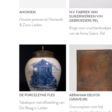
ANONIEM
N.V. FABRIEK VAN
SUIKERWERKEN V/H
Houten jenevervat Hartevelt
GEBROEDERS PEL
& Zoon Leiden
Kistje voor vruchtenkoekjes
van de firma Gebrs. Pel
DE PORCELEYNE FLES
ABRAHAM DELFOS
(GRAVEUR)
Tabakspot met afbeelding van
Gravureplaat voor het
De Waag in Leiden