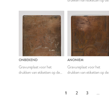
drukken van etiketten op de
verpakkingen van Leidse ba
textielstof
ONBEKEND
ANONIEM
Gravureplaat voor het
Gravureplaat voor het
drukken van etiketten op de
drukken van etiketten op de
verpakkingen van Leidse balen
verpakkingen van Leidse ba
textielstof
textielstof
1
2
3
...