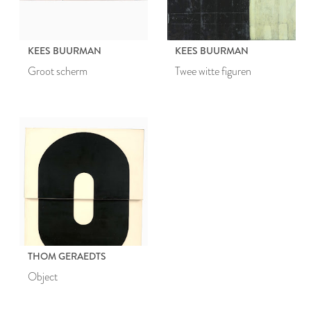
KEES BUURMAN
KEES BUURMAN
Groot scherm
Twee witte figuren
THOM GERAEDTS
Object