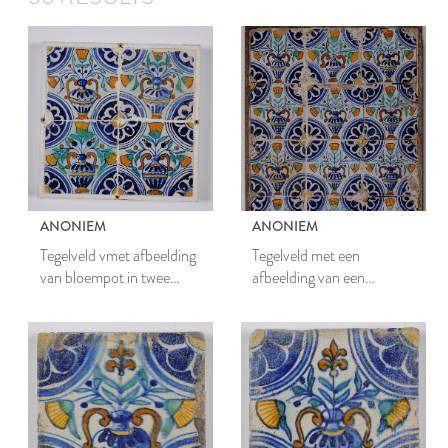
ANONIEM
ANONIEM
Tegelveld vmet afbeelding
Tegelveld met een
van bloempot in twee
afbeelding van een
soorten
bloempot met
goudsbloemen