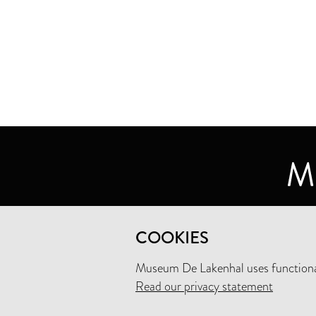
MUSEUM DE LAKENHAL
COOKIES
OUDE SINGEL 32
2312 RA LEIDEN
Museum De Lakenhal uses functional
Read our privacy statement
+31 (0)71 5165360
INFO@LAKENHAL.NL