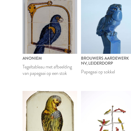
ANONIEM
BROUWERS AARDEWERK
NV, LEIDERDORP
Tegeltableau met afbeelding
Papegaai op sokkel
van papegaai op een stok
1932